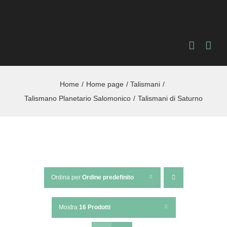
Salta
al
contenuto
Home
Home page
Talismani
Talismano Planetario Salomonico
Talismani di Saturno
Ordina per
Ordine predefinito
Mostra
16 Prodotti