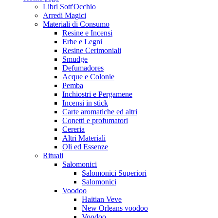
Libri Sott'Occhio
Arredi Magici
Materiali di Consumo
Resine e Incensi
Erbe e Legni
Resine Cerimoniali
Smudge
Defumadores
Acque e Colonie
Pemba
Inchiostri e Pergamene
Incensi in stick
Carte aromatiche ed altri
Conetti e profumatori
Cereria
Altri Materiali
Oli ed Essenze
Rituali
Salomonici
Salomonici Superiori
Salomonici
Voodoo
Haitian Veve
New Orleans voodoo
Voodoo