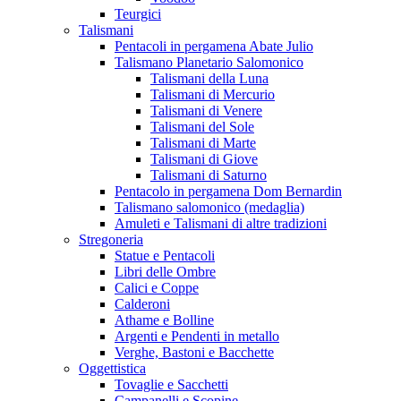
Teurgici
Talismani
Pentacoli in pergamena Abate Julio
Talismano Planetario Salomonico
Talismani della Luna
Talismani di Mercurio
Talismani di Venere
Talismani del Sole
Talismani di Marte
Talismani di Giove
Talismani di Saturno
Pentacolo in pergamena Dom Bernardin
Talismano salomonico (medaglia)
Amuleti e Talismani di altre tradizioni
Stregoneria
Statue e Pentacoli
Libri delle Ombre
Calici e Coppe
Calderoni
Athame e Bolline
Argenti e Pendenti in metallo
Verghe, Bastoni e Bacchette
Oggettistica
Tovaglie e Sacchetti
Campanelli e Scopine