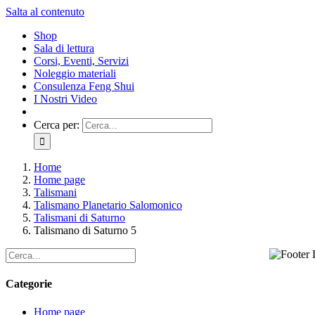
Salta al contenuto
Shop
Sala di lettura
Corsi, Eventi, Servizi
Noleggio materiali
Consulenza Feng Shui
I Nostri Video
Cerca per:
Home
Home page
Talismani
Talismano Planetario Salomonico
Talismani di Saturno
Talismano di Saturno 5
Categorie
Home page