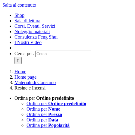
Salta al contenuto
Shop
Sala di lettura
Corsi, Eventi, Servizi
Noleggio materiali
Consulenza Feng Shui
I Nostri Video
Cerca per:
Home
Home page
Materiali di Consumo
Resine e Incensi
Ordina per
Ordine predefinito
Ordina per
Ordine predefinito
Ordina per
Nome
Ordina per
Prezzo
Ordina per
Data
Ordina per
Popolarità