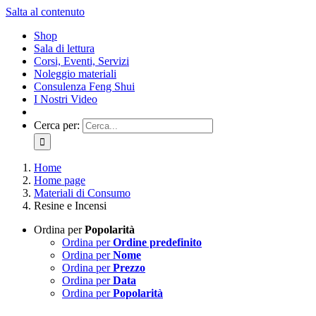
Salta al contenuto
Shop
Sala di lettura
Corsi, Eventi, Servizi
Noleggio materiali
Consulenza Feng Shui
I Nostri Video
Cerca per:
Home
Home page
Materiali di Consumo
Resine e Incensi
Ordina per
Popolarità
Ordina per
Ordine predefinito
Ordina per
Nome
Ordina per
Prezzo
Ordina per
Data
Ordina per
Popolarità