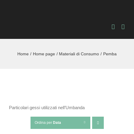
Salta
al
contenuto
Home
Home page
Materiali di Consumo
Pemba
Particolari gessi utilizzati nell’Umbanda
Ordina per
Data