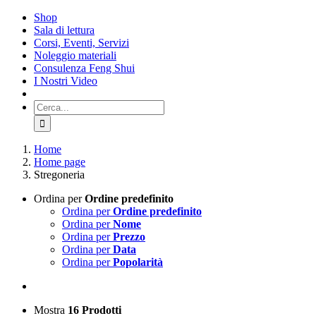
Salta
Shop
al
Sala di lettura
contenuto
Corsi, Eventi, Servizi
Noleggio materiali
Consulenza Feng Shui
I Nostri Video
Cerca
per:
Home
Home page
Stregoneria
Ordina per
Ordine predefinito
Ordina per
Ordine predefinito
Ordina per
Nome
Ordina per
Prezzo
Ordina per
Data
Ordina per
Popolarità
Mostra
16 Prodotti