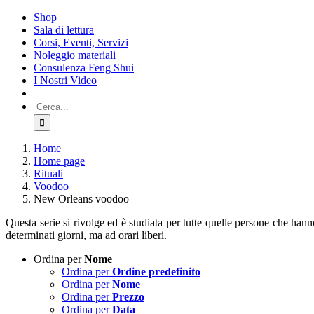
Salta
Shop
al
Sala di lettura
contenuto
Corsi, Eventi, Servizi
Noleggio materiali
Consulenza Feng Shui
I Nostri Video
Cerca
per:
Home
Home page
Rituali
Voodoo
New Orleans voodoo
Questa serie si rivolge ed è studiata per tutte quelle persone che hanno d
determinati giorni, ma ad orari liberi.
Ordina per
Nome
Ordina per
Ordine predefinito
Ordina per
Nome
Ordina per
Prezzo
Ordina per
Data