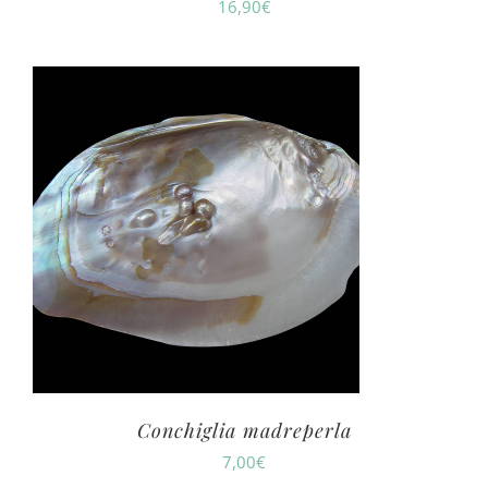
16,90
€
Conchiglia madreperla
7,00
€