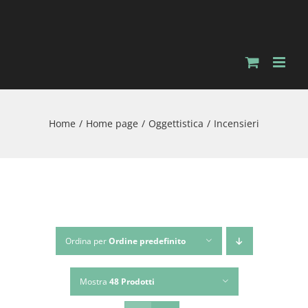
Salta
al
contenuto
Home
Home page
Oggettistica
Incensieri
Ordina per
Ordine predefinito
Mostra
48 Prodotti