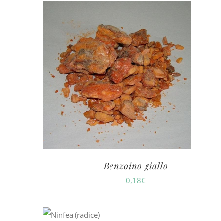
Benzoino giallo
0,18
€