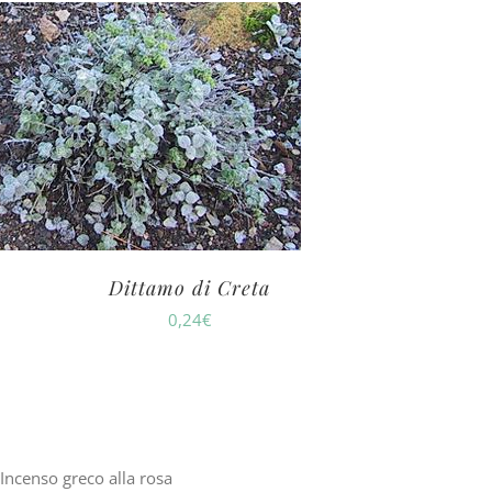
Dittamo di Creta
0,24
€