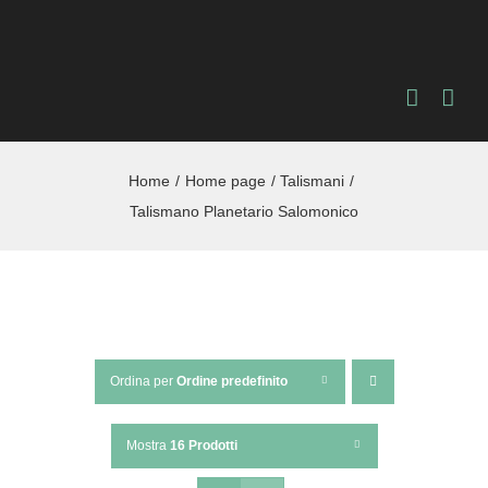
Salta
al
contenuto
Home
Home page
Talismani
Talismano Planetario Salomonico
Ordina per
Ordine predefinito
Mostra
16 Prodotti