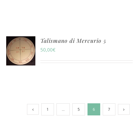
Talismano di Mercurio 5
50,00
€
1
…
5
6
7