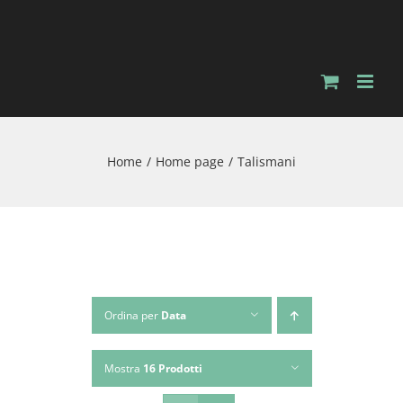
Salta
al
contenuto
Home
Home page
Talismani
Ordina per
Data
Mostra
16 Prodotti