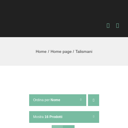
Salta
al
contenuto
Home
Home page
Talismani
Ordina per
Nome
Mostra
16 Prodotti