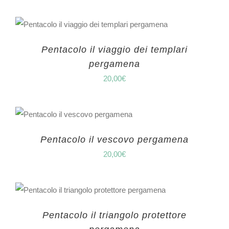
Pentacolo il viaggio dei templari
pergamena
20,00
€
Pentacolo il vescovo pergamena
20,00
€
Pentacolo il triangolo protettore