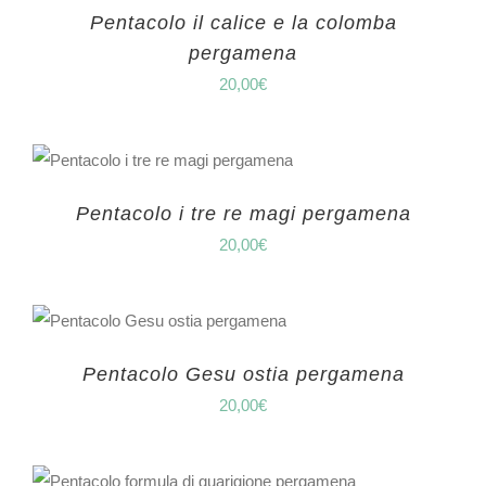
Pentacolo il calice e la colomba
pergamena
20,00
€
Pentacolo i tre re magi pergamena
20,00
€
Pentacolo Gesu ostia pergamena
20,00
€