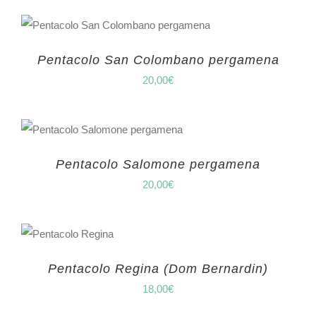
Pentacolo San Colombano pergamena
20,00
€
Pentacolo Salomone pergamena
20,00
€
Pentacolo Regina (Dom Bernardin)
18,00
€