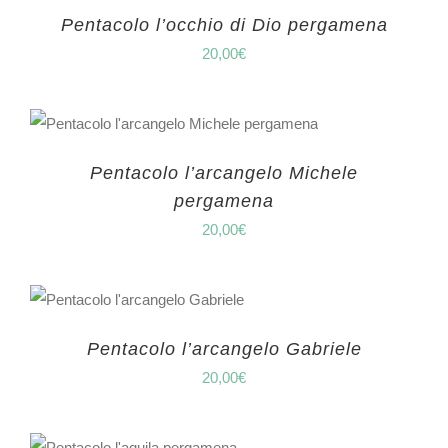
Pentacolo l’occhio di Dio pergamena
20,00
€
Pentacolo l’arcangelo Michele
pergamena
20,00
€
Pentacolo l’arcangelo Gabriele
20,00
€