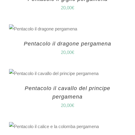
20,00
€
Pentacolo il dragone pergamena
20,00
€
Pentacolo il cavallo del principe
pergamena
20,00
€