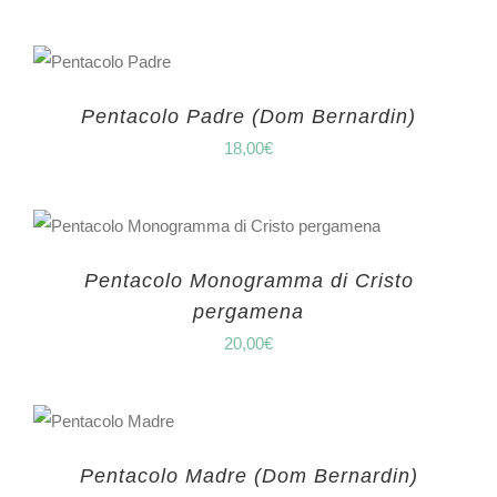
Pentacolo Padre (Dom Bernardin)
18,00
€
Pentacolo Monogramma di Cristo
pergamena
20,00
€
Pentacolo Madre (Dom Bernardin)