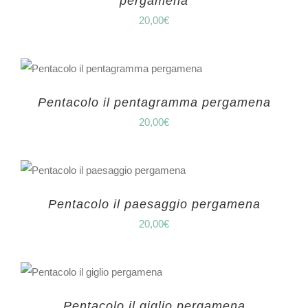
pergamena
20,00
€
Pentacolo il pentagramma pergamena
20,00
€
Pentacolo il paesaggio pergamena
20,00
€
Pentacolo il giglio pergamena