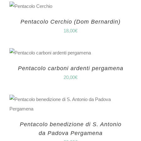
Pentacolo Cerchio (Dom Bernardin)
18,00
€
Pentacolo carboni ardenti pergamena
20,00
€
Pentacolo benedizione di S. Antonio
da Padova Pergamena