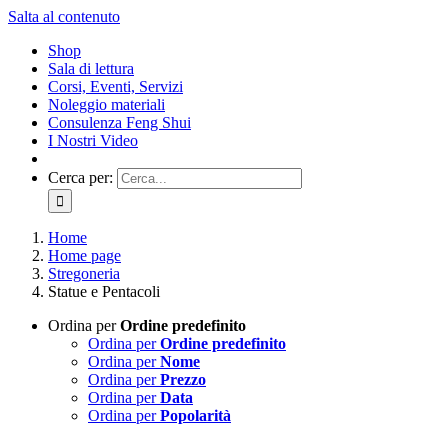
Salta al contenuto
Shop
Sala di lettura
Corsi, Eventi, Servizi
Noleggio materiali
Consulenza Feng Shui
I Nostri Video
Cerca per:
Home
Home page
Stregoneria
Statue e Pentacoli
Ordina per
Ordine predefinito
Ordina per
Ordine predefinito
Ordina per
Nome
Ordina per
Prezzo
Ordina per
Data
Ordina per
Popolarità