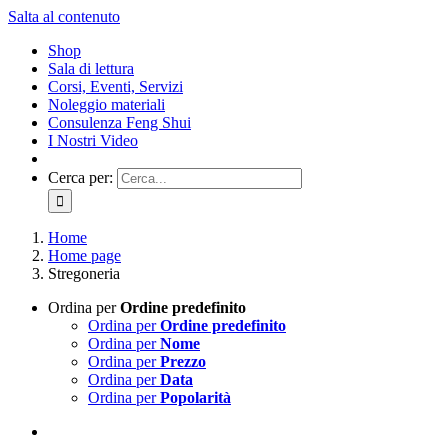
Salta al contenuto
Shop
Sala di lettura
Corsi, Eventi, Servizi
Noleggio materiali
Consulenza Feng Shui
I Nostri Video
Cerca per:
Home
Home page
Stregoneria
Ordina per
Ordine predefinito
Ordina per
Ordine predefinito
Ordina per
Nome
Ordina per
Prezzo
Ordina per
Data
Ordina per
Popolarità