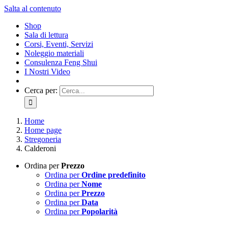
Salta al contenuto
Shop
Sala di lettura
Corsi, Eventi, Servizi
Noleggio materiali
Consulenza Feng Shui
I Nostri Video
Cerca per:
Home
Home page
Stregoneria
Calderoni
Ordina per
Prezzo
Ordina per
Ordine predefinito
Ordina per
Nome
Ordina per
Prezzo
Ordina per
Data
Ordina per
Popolarità