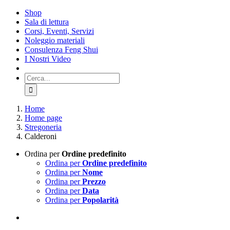
Salta
Shop
al
Sala di lettura
contenuto
Corsi, Eventi, Servizi
Noleggio materiali
Consulenza Feng Shui
I Nostri Video
Cerca
per:
Home
Home page
Stregoneria
Calderoni
Ordina per
Ordine predefinito
Ordina per
Ordine predefinito
Ordina per
Nome
Ordina per
Prezzo
Ordina per
Data
Ordina per
Popolarità