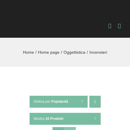
Salta
al
contenuto
Home
Home page
Oggettistica
Incensieri
Ordina per
Popolarità
Mostra
16 Prodotti