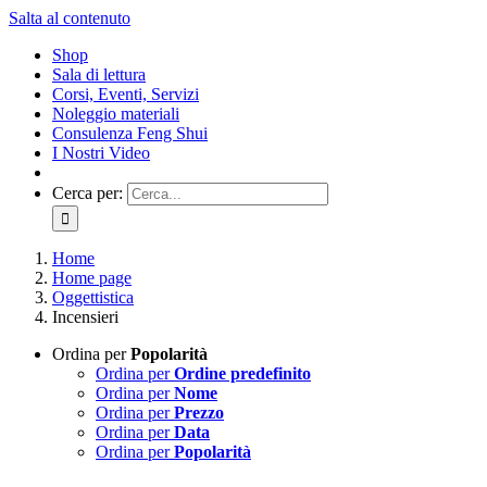
Salta al contenuto
Shop
Sala di lettura
Corsi, Eventi, Servizi
Noleggio materiali
Consulenza Feng Shui
I Nostri Video
Cerca per:
Home
Home page
Oggettistica
Incensieri
Ordina per
Popolarità
Ordina per
Ordine predefinito
Ordina per
Nome
Ordina per
Prezzo
Ordina per
Data
Ordina per
Popolarità