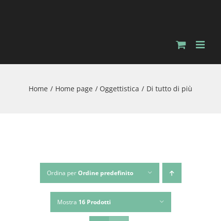
Salta
al
contenuto
Home
Home page
Oggettistica
Di tutto di più
Ordina per
Ordine predefinito
Mostra
16 Prodotti