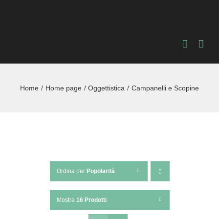
Salta
al
contenuto
Home
Home page
Oggettistica
Campanelli e Scopine
Ordina per
Popolarità
Mostra
16 Prodotti