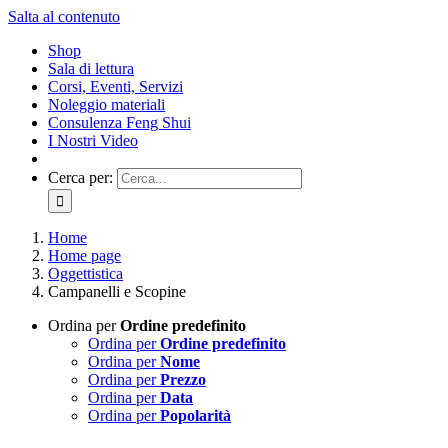
Salta al contenuto
Shop
Sala di lettura
Corsi, Eventi, Servizi
Noleggio materiali
Consulenza Feng Shui
I Nostri Video
Cerca per:
Home
Home page
Oggettistica
Campanelli e Scopine
Ordina per
Ordine predefinito
Ordina per
Ordine predefinito
Ordina per
Nome
Ordina per
Prezzo
Ordina per
Data
Ordina per
Popolarità