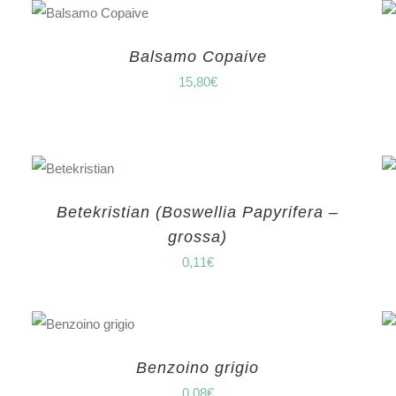
Balsamo Copaive
15,80
€
Betekristian (Boswellia Papyrifera –
grossa)
0,11
€
Benzoino grigio
0,08
€