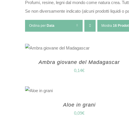
Profumi, resine, legni dal mondo come natura crea. Tutti
Se non diversamente indicato (alcuni prodotti liquidi o 
Ordina per
Data
Mostra
16 Prodot
Ambra giovane del Madagascar
0,14
€
Aloe in grani
0,09
€