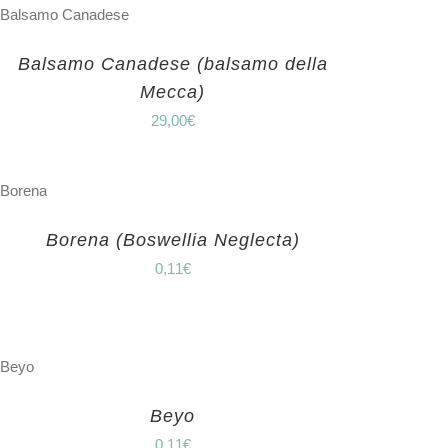
Balsamo Canadese (balsamo della
Mecca)
29,00
€
Borena (Boswellia Neglecta)
0,11
€
Beyo
0,11
€