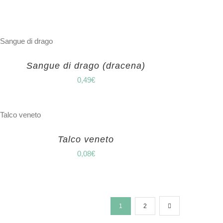
Sangue di drago (dracena)
0,49
€
Talco veneto
0,08
€
1
2