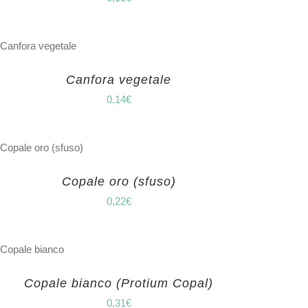
Canfora vegetale
0,14
€
Copale oro (sfuso)
0,22
€
Copale bianco (Protium Copal)
0,31
€