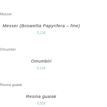
Messer (Boswellia Papyrifera – fine)
0,11
€
Omumbiri
0,11
€
Resina guaiak
0,91
€