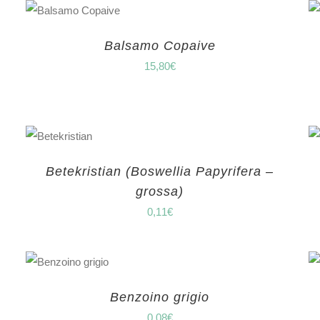
Balsamo Copaive
15,80
€
Betekristian (Boswellia Papyrifera –
grossa)
0,11
€
Benzoino grigio
0,08
€