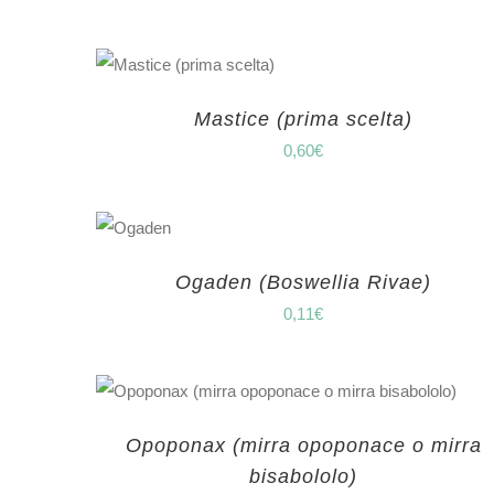
Mastice (prima scelta)
0,60
€
Ogaden (Boswellia Rivae)
0,11
€
Opoponax (mirra opoponace o mirra
bisabololo)