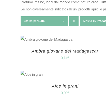
Profumi, resine, legni dal mondo come natura crea. Tutti
Se non diversamente indicato (alcuni prodotti liquidi o 
Ordina per
Data
Mostra
16 Prodot
Ambra giovane del Madagascar
0,14
€
Aloe in grani
0,09
€