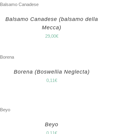
Balsamo Canadese (balsamo della
Mecca)
29,00
€
Borena (Boswellia Neglecta)
0,11
€
Beyo
0,11
€