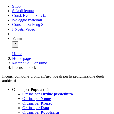
Salta
Shop
al
Sala di lettura
contenuto
Corsi, Eventi, Servizi
Noleggio materiali
Consulenza Feng Shui
I Nostri Video
Cerca
per:
Home
Home page
Materiali di Consumo
Incensi in stick
Incensi comodi e pronti all’uso, ideali per la profumazione degli
ambienti.
Ordina per
Popolarità
Ordina per
Ordine predefinito
Ordina per
Nome
Ordina per
Prezzo
Ordina per
Data
Ordina per
Popolarità