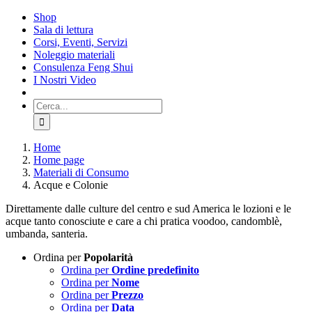
Salta
Shop
al
Sala di lettura
contenuto
Corsi, Eventi, Servizi
Noleggio materiali
Consulenza Feng Shui
I Nostri Video
Cerca
per:
Home
Home page
Materiali di Consumo
Acque e Colonie
Direttamente dalle culture del centro e sud America le lozioni e le
acque tanto conosciute e care a chi pratica voodoo, candomblè,
umbanda, santeria.
Ordina per
Popolarità
Ordina per
Ordine predefinito
Ordina per
Nome
Ordina per
Prezzo
Ordina per
Data