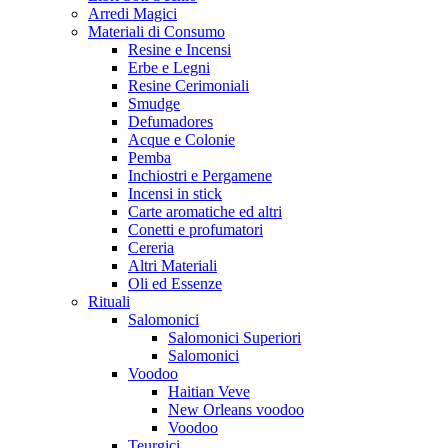
Arredi Magici
Materiali di Consumo
Resine e Incensi
Erbe e Legni
Resine Cerimoniali
Smudge
Defumadores
Acque e Colonie
Pemba
Inchiostri e Pergamene
Incensi in stick
Carte aromatiche ed altri
Conetti e profumatori
Cereria
Altri Materiali
Oli ed Essenze
Rituali
Salomonici
Salomonici Superiori
Salomonici
Voodoo
Haitian Veve
New Orleans voodoo
Voodoo
Teurgici