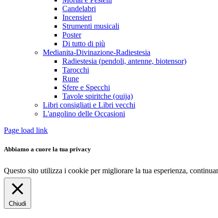
Candelabri
Incensieri
Strumenti musicali
Poster
Di tutto di più
Medianita-Divinazione-Radiestesia
Radiestesia (pendoli, antenne, biotensor)
Tarocchi
Rune
Sfere e Specchi
Tavole spiritche (ouija)
Libri consigliati e Libri vecchi
L'angolino delle Occasioni
Page load link
Abbiamo a cuore la tua privacy
Questo sito utilizza i cookie per migliorare la tua esperienza, continu
Chiudi