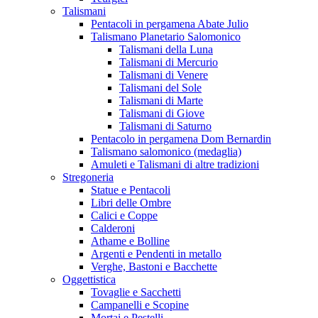
Talismani
Pentacoli in pergamena Abate Julio
Talismano Planetario Salomonico
Talismani della Luna
Talismani di Mercurio
Talismani di Venere
Talismani del Sole
Talismani di Marte
Talismani di Giove
Talismani di Saturno
Pentacolo in pergamena Dom Bernardin
Talismano salomonico (medaglia)
Amuleti e Talismani di altre tradizioni
Stregoneria
Statue e Pentacoli
Libri delle Ombre
Calici e Coppe
Calderoni
Athame e Bolline
Argenti e Pendenti in metallo
Verghe, Bastoni e Bacchette
Oggettistica
Tovaglie e Sacchetti
Campanelli e Scopine
Mortai e Pestelli