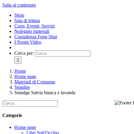
Salta al contenuto
Shop
Sala di lettura
Corsi, Eventi, Servizi
Noleggio materiali
Consulenza Feng Shui
I Nostri Video
Cerca per:
Home
Home page
Materiali di Consumo
Smudge
Smudge Salvia bianca e lavanda
Categorie
Home page
Libri Sott'Occhio