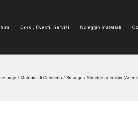
ttura
Corsi, Eventi, Servizi
Noleggio materiali
Co
me page
Materiali di Consumo
Smudge
Smudge artemisia (Artemis