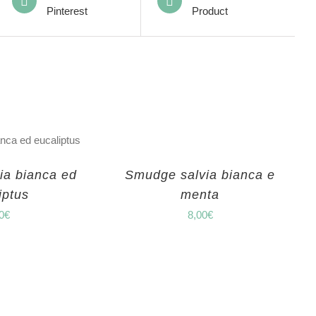
Pinterest
Product
ia bianca ed
Smudge salvia bianca e
iptus
menta
0
€
8,00
€