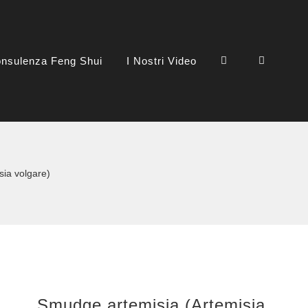
nsulenza Feng Shui
I Nostri Video
ia volgare)
Smudge artemisia (Artemisia