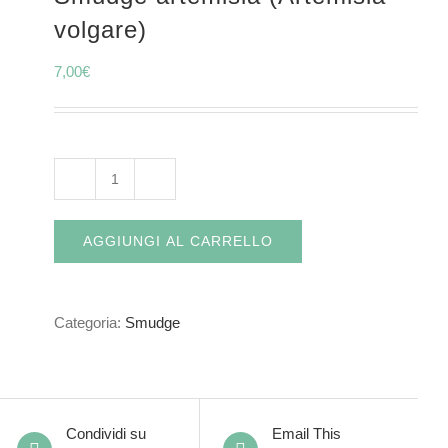
volgare)
7,00
€
Smudge
artemisia
AGGIUNGI AL CARRELLO
(Artemisia
volgare)
quantità
Categoria:
Smudge
Condividi su
Email This