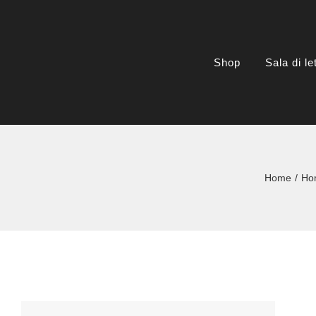
Salta
al
contenuto
Shop
Sala di le
Home
Ho