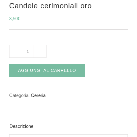
Candele cerimoniali oro
3,50
€
Candele
cerimoniali
AGGIUNGI AL CARRELLO
oro
quantità
Categoria:
Cereria
Descrizione